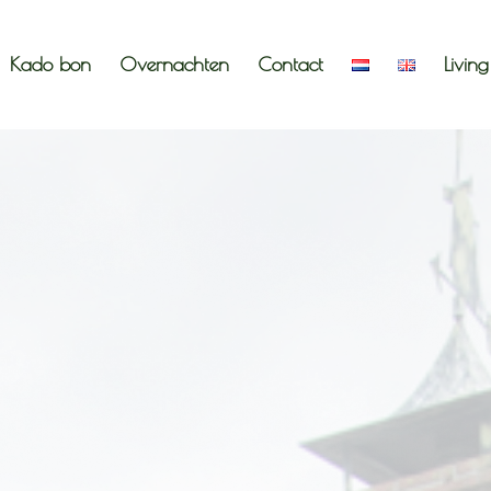
Kado bon
Overnachten
Contact
Living