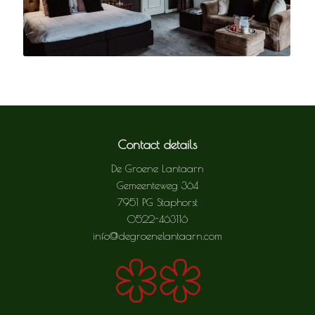
Contact details
De Groene Lantaarn
Gemeenteweg 364
7951 PG Staphorst
0522-463116
info@degroenelantaarn.com