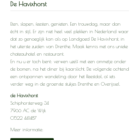
De Havixhorst
Eten, slapen, feesten, genieten. Een trouwdag, maar dan
écht in stijl. Er zijn niet heel veel plekken in Nederland waar
dat zo genoeglijk kan als op Landgoed De Havixhorst, in
het uiterste zuiden van Drenthe. Maak kennis met ons unieke
chateauhotel en restaurant.
En nu u er toch bent: verwen uzelf met een ommetje onder
de bomen, na het diner bij kaarslicht. De volgende ochtend
een ontspannen wandeling door het Reestdal, of iets
verder weg in de groenste stukjes Drenthe en Overijssel.
de Havixhorst
Schiphorsterweg 34
7966 AC de Wijk
0522 441487
Meer informatie: