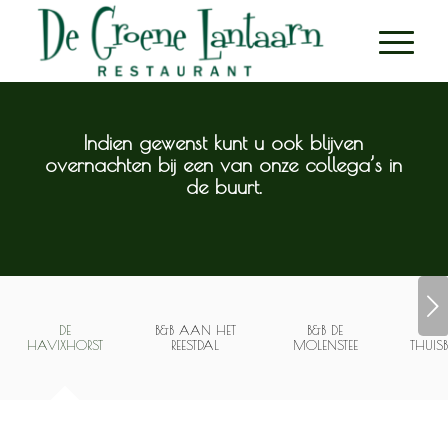
Indien gewenst kunt u ook blijven
overnachten bij een van onze collega’s in
de buurt.
Next
DE
B&B AAN HET
B&B DE
HAVIXHORST
REESTDAL
MOLENSTEE
THUIS